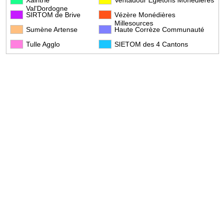
Xaintrie
Ventadour Égletons Monédières
Val'Dordogne
SIRTOM de Brive
Vézère Monédières
Millesources
Sumène Artense
Haute Corrèze Communauté
Tulle Agglo
SIETOM des 4 Cantons