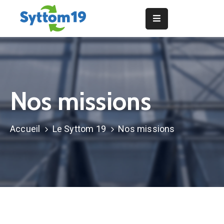
Actualités
Le
Syttom
19
Nos missions
Consignes
de
Accueil
Le Syttom 19
Nos missions
tri
Traitement
des
déchets
Les
installations