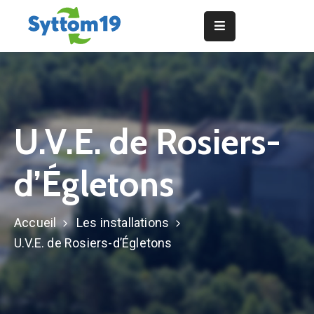
Actualités
Le
Syttom
19
U.V.E. de Rosiers-
Consignes
d’Égletons
de
tri
Accueil
Les installations
Traitement
des
U.V.E. de Rosiers-d’Égletons
déchets
Les
installations