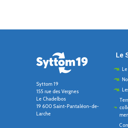
Le 
Le
No
Syttom 19
Le
155 rue des Vergnes
Le Chadelbos
Terr
19 600 Saint-Pantaléon-de-
coll
Larche
me
Com