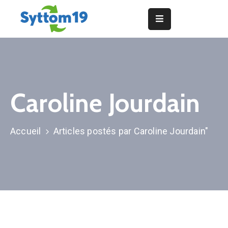
Actualités
Le
Syttom
19
Caroline Jourdain
Consignes
de
Accueil
Articles postés par Caroline Jourdain"
tri
Traitement
des
déchets
Les
installations